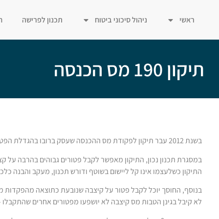
ראשי
ניהול סיכוני ביטוח
תכנון לפרישה
ח
תיקון 190 מס הכנסה
בשנת 2012 עבר תיקון לפקודת מס ההכנסה שעסק ברובו בהגדלת הפטורים הניתנים על קצבאות.
במסגרת תכנון נכון, התיקון מאפשר לקבל פטורים גבוהים בהרבה על קצבא
התיקון כשלעצמו אינו קל ליישום בשוטף ודורש תכנון, מעקב והבנה כלכל
בנוסף, החוסך יוכל לקבל פטור על קיצבה שנובעת כתוצאה מהפקדות מע
לא קיבל בגינן הטבות מס קיצבה לא יושפעו מפטורים אחרים שהתקבלו –