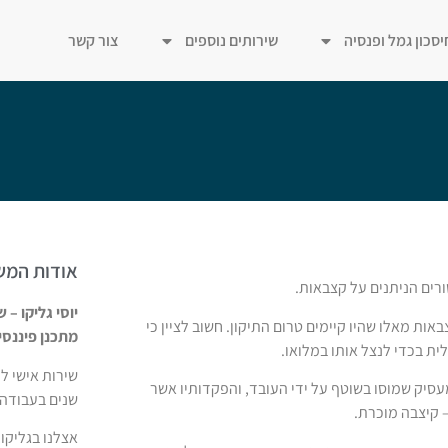
יסכון גמל ופנסיה
שירותים נוספים
צור קשר
אודות המש
יוסי גליקו – ש
ות מאלו שהיו קיימים טרום התיקון. חשוב לציין כי
מתכנן פיננסי מ
ית בכדי לנצל אותו במלואו.
סיק שמוסו בשוטף על ידי העובד, והפקדותיו אשר
שנים בעבודה 
 קיצבה מוכרת.
אצלנו בגליקו,