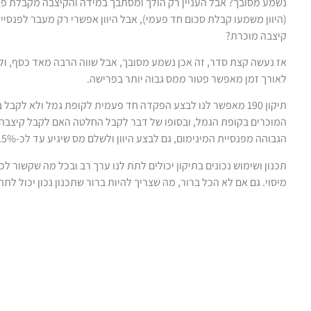
נשמע מסובך? אבל העניין רק הולך ומסתבך במידה והקיצבה מקבלת פטור,
קיצבה מוכרת?
אז נעשה קצת סדר, זה אכן נשמע מסובך, אבל שווה הרבה מאד כסף, ולכן
לאורך זמן מאפשר פטור ממס גבוה יותר בפרישה.
תיקון 190 מאפשר לנו לבצע הפקדה חד פעמית לקופת גמל ולא לק
המוכרים בקופת הגמל, ובסופו של דבר לקבל החלטה האם לקבל קיצבה פ
הגבוהה מפנסיית המינימום, גם לבצע היוון ולשלם מס שיגיע עד לכ-15% מהרווח הנומינלי.
תכנון ושימוש נכונים בתיקון יכולים לתת לנו ערך רב ובכל מה שקשור לכ
מיסוי. גם אם לא הכל ברור, מה שצריך להיות ברור שתכנון נכון יכול לתת