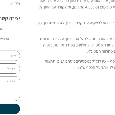
 אז, באופן עקרוני, גם היוון הקיצבה מקבל פטור
ולקוח.
(היוון משמעו קבלת סכום חד פעמי), אבל היוון אפשרי רק מעבר לפנסיית מינימום (כ-4,550 שקלים), ומה קורה עם היוון של
יצירת קשר
 כדאי להשקיע עוד קצת להבין ולזכור שתכנון נכון
הת
או השא
בל בגינה הטבת מס – לנהל את הכסף על כל היתרונות
טורה ממס, או לחילופין, במידה וקיימת פנסיה
סף – אין לזלזל במכשירים אשר נותנים יתרונות
 לנו יותר על הכסף שלנו.