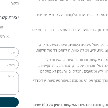
ולקוח.
מאד מורכבים עבור הלקוחות. על מנת שניתן יהיה
יצירת קשר
הת
שים תוך כדי תנועה, עברתי השתלמויות רבות בנושאים
או השא
ני, וניהול סיכונים ביטוחים, טיפול במשכנתאות,
צועיות, ידע, ויכולת אמיתית להתמודד מול הלקוח.
, השקעות, והכוונה פנסיונית. השירות מלווה
כנה של תוכניות עסקיות, הבנת הבעיות הקיימות,
ן , ידע ומשאבים , הכל קיים, והעסק לא מתקדם .
צר ערך מוסף אמיתי שמגובה בשיפור משמעותי של מדדי
רפרנטית ביטוח-בעלת תואר ראשון ורישיון לשיווק פנסיוני, תחום הפיננסים וההשקעות, ניסיון של כ 10 שנים