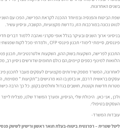
בשנים האחרונות.
שפת הביטוח והפנסיה ובמיוחד ההכנה לקראת הפרישה, הפכו עם השנים 
לנווט נכונה במורכבות הזו, נדרשת מקצועיות, הקשבה, וניסיון עשיר.
בניסיוני ארוך השנים ובעיקר בגלל אופי סקרני ואהבה ללמוד דברים חד
פיננסים, סיימתי לימודי תכנון פיננסי CFP , ולמדתי מכל לקוח שפגשתי.
התכנון לפרישה, השקעות בשוק ההון, השקעות אלטרנטיביות, תכנון פנסיו
הלוואות למינוף כספים קיימים,הם כולם תחומים שדורשים ניסיון רב, מק
לאחרונה, המשרד מספק שירותים מקצועיים לעסקים מעבר לתכנון פיננסי
עסקים בראשית דרכם, או בזמן בו הוא מרגישים ב"תקיעות " מסוימת, ה
מטרות חדשות וקטנות, חושבים בגדול וחולמים בקטן. כל כך הרבה כישרו
ולכן , אני כאן. היכולת שלי ,הניסיון, ומערך המשרד שלנו, מצליח ליי
העסקים בטיפולי.
עובדות המשרד-
ליטל שטרית –